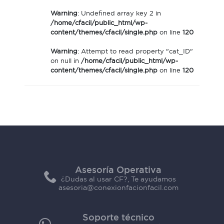
Warning
: Undefined array key 2 in
/home/cfacil/public_html/wp-
content/themes/cfacil/single.php
on line
120
Warning
: Attempt to read property "cat_ID"
on null in
/home/cfacil/public_html/wp-
content/themes/cfacil/single.php
on line
120
Asesoría Operativa
¿Dudas al usar CF?, Te ayudamos
asesoria@conexionfacionfacil.com
Soporte técnico