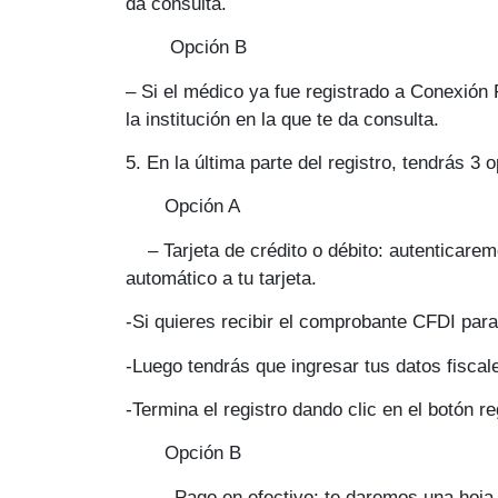
da consulta.
Opci
ó
n B
– Si el médico ya fue registrado a Conexión 
la institución en la que te da consulta.
5
. En la última parte del registro, tendrás
3 o
Opción A
–
Tarjeta de cr
é
dito o d
é
bito:
autenticarem
automático a tu tarjeta.
-Si quieres recibir el comprobante CFDI para t
-Luego tendrás que ingresar tus datos fisca
-Termina el registro dando clic en el botón r
Opción B
–
Pago en efectivo
: te daremos una hoja