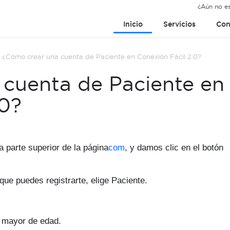
¿Aún no es
Inicio
Servicios
Con
/
¿Cómo crear una cuenta de Paciente en Conexión Fácil 2.0?
cuenta de Paciente en
.0?
a parte superior de la página
com
, y damos clic en el botón
 que puedes registrarte, elige Paciente.
r mayor de edad.