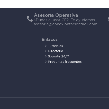
Asesoría Operativa
¿Dudas al usar CF?, Te ayudamos
asesoria@conexionfacionfacil.com
Enlaces
Tutoriales
Directorio
Soporte 24/7
Preguntas frecuentes